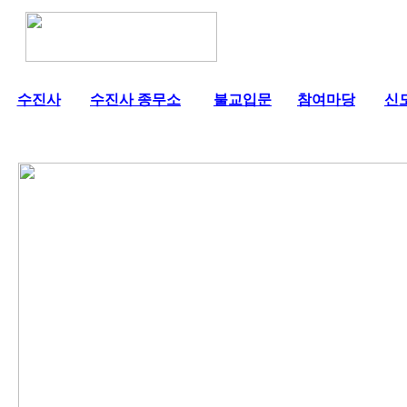
수진사
수진사 종무소
불교입문
참여마당
신