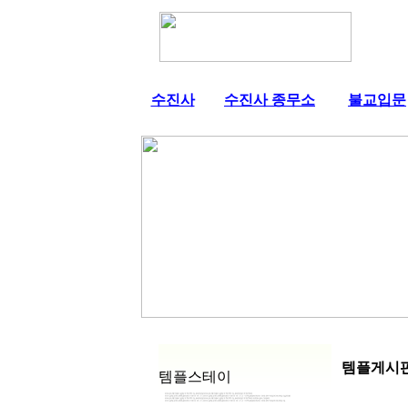
수진사
수진사 종무소
불교입문
템플게시
템플스테이