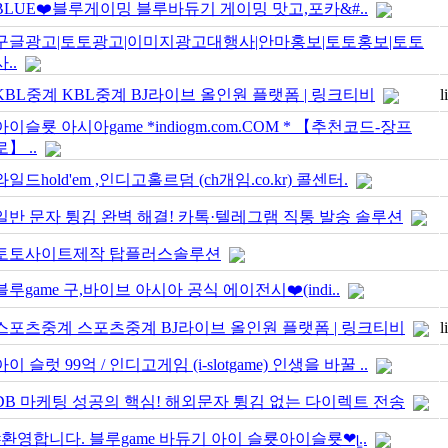
BLUE❤️블루게이밍 블루바듀기 게이밍 맛고,포카&#..
구글광고|토토광고|이미지광고대행사|안마홍보|토토홍보|토토
사..
KBL중계 KBL중계 BJ라이브 올인원 플랫폼 | 링크티비
l
아이슬룟 아시아game *indiogm.com.COM * 【추천코드-장프
로】 ..
와일드hold'em ,인디­고홀르덤 (ch개임.co.kr) 콜센터.
일반 문자 튕김 완벽 해결! 카톡·텔레그램 직통 발송 솔루션
토토사이트제작 탑플러스솔루션
블루game 구,바이브 아시아 공식 에이전시❤️(indi..
스포츠중계 스포츠중계 BJ라이브 올인원 플랫폼 | 링크티비
l
아이 슬럿 99억 / 인디­고게­임 (i-slotga­me) 인생을 바꿀 ..
DB 마케팅 성공의 핵심! 해외문자 튕김 없는 다이렉트 전송
#환영합니다. 블루game 바듀기 아이 슬룟아이슬룟❤ᥧ..