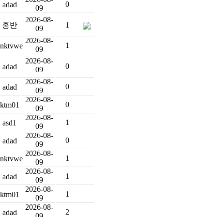
0
adad
09
2026-08-
홍반
1
09
2026-08-
1
inktvwe
09
2026-08-
0
adad
09
2026-08-
0
adad
09
2026-08-
0
ktm01
09
2026-08-
1
asd1
09
2026-08-
0
adad
09
2026-08-
1
inktvwe
09
2026-08-
1
adad
09
2026-08-
1
ktm01
09
2026-08-
2
adad
09