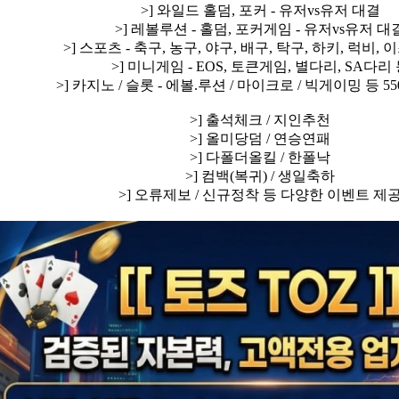
>] 와일드 홀덤, 포커 - 유저vs유저 대결
>] 레볼루션 - 홀덤, 포커게임 - 유저vs유저 대
>] 스포츠 - 축구, 농구, 야구, 배구, 탁구, 하키, 럭비,
>] 미니게임 - EOS, 토큰게임, 별다리, SA다리
>] 카지노 / 슬롯 - 에볼.루션 / 마이크로 / 빅게이밍 등 
>] 출석체크 / 지인추천
>] 올미당덤 / 연승연패
>] 다폴더올킬 / 한폴낙
>] 컴백(복귀) / 생일축하
>] 오류제보 / 신규정착 등 다양한 이벤트 제