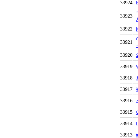
33924
33923
33922
33921
33920
33919
33918
33917
33916
33915
33914
33913