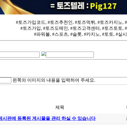
#토즈가입코드, #토즈추천인, #토즈먹튀, #토즈카지노,
#토즈가입, #토즈도메인, #토즈고객센터, #토즈토토,
#파워볼, #스포츠, #슬롯, #카지노, #토토, #실
왼쪽의 이미지의 내용을 입력하여 주세요.
제목
게시판에 등록된 게시물을 관리 하실 수 있습니다