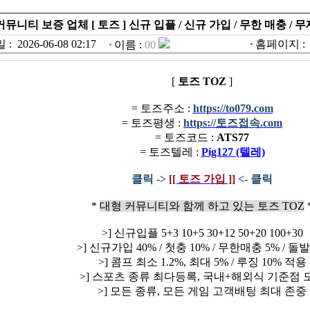
뮤니티 보증 업체 [ 토즈 ] 신규 입플 / 신규 가입 / 무한 매충 / 
 :
2026-06-08 02:17
홈페이지 :
이름 :
00
[
토즈 TOZ
]
= 토즈주소 :
https://to079.com
= 토즈평생 :
https://토즈접속.com
= 토즈코드 :
ATS77
= 토즈텔레 :
Pig127 (텔레)
클릭 ->
[[ 토즈 가입 ]]
<- 클릭
*
대형 커뮤니티와 함께 하고 있는 토즈 TOZ
>] 신규입플 5+3 10+5 30+12 50+20 100+30
>] 신규가입 40% / 첫충 10% / 무한매충 5% / 돌발
>] 콤프 최소 1.2%, 최대 5% / 루징 10% 적용
>] 스포츠 종류 최다등록, 국내+해외식 기준점 
>] 모든 종류, 모든 게임 고객배팅 최대 존중