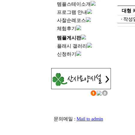
템플스테이소개
대형 커
프로그램 안내
작성일
사찰순례코스
체험후기
템플게시판
플래시 갤러리
신청하기
문의메일 :
Mail to admin