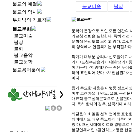
불교의 예절
불교미술
불상
불교의 역사
부처님의 가르침
불교문화
문학이 문장으로 쓰인 모든 인간의 
불교미술
가르침 전반을 포함한다. 특히 경전
문학적 완성도를 보이고 있다. 그렇
불상
의 영역에서 언급되기는 부적절하다
불화
불교음악
작가가 대부분 승려나 신도들이고 내
불교문학
가>, <도천수관음가>, <원왕생가> 
이 가운데 <제망매가>는 죽은 누이
불교용어풀이
하게 표현되어 있다. <보현십원가>
이다.
향가 주요한 내용은 이렇듯 정토사상,
이후 고려가요나 민요, 설화, 구전
대표적 불교설화문학으로 손꼽힌다. 
다. 특히 한시의 경우, 삼국시대 이
깨달음의 희열을 선적 언어로 표현
의미에서도 매우 중요하게 다루어져야
있 다. 조선시대에 이르러 왕명으로
불경언해서인 <월인석보> 등은 한글